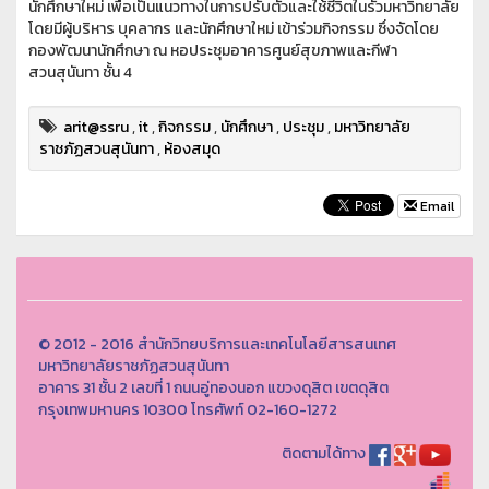
นักศึกษาใหม่ เพื่อเป็นแนวทางในการปรับตัวและใช้ชีวิตในรั้วมหาวิทยาลัย
โดยมีผู้บริหาร บุคลากร และนักศึกษาใหม่ เข้าร่วมกิจกรรม ซึ่งจัดโดย
กองพัฒนานักศึกษา ณ หอประชุมอาคารศูนย์สุขภาพและกีฬา
สวนสุนันทา ชั้น 4
arit@ssru
,
it
,
กิจกรรม
,
นักศึกษา
,
ประชุม
,
มหาวิทยาลัย
ราชภัฏสวนสุนันทา
,
ห้องสมุด
Email
© 2012 - 2016 สำนักวิทยบริการและเทคโนโลยีสารสนเทศ
มหาวิทยาลัยราชภัฏสวนสุนันทา
อาคาร 31 ชั้น 2 เลขที่ 1 ถนนอู่ทองนอก แขวงดุสิต เขตดุสิต
กรุงเทพมหานคร 10300 โทรศัพท์ 02-160-1272
ติดตามได้ทาง