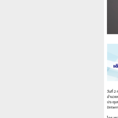
วันที่
อำนวยก
ประชุม
(Inter
โครงกา