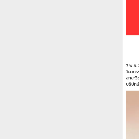
7 พ.ย.
วิศวกร
สาขาวิ
บริษัทเ