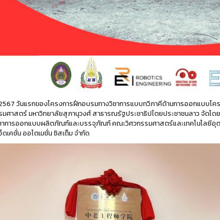
 2567 วันแรกของโครงการฝึกอบรมทางวิชาการแบบทวิภาคีด้านการออกแบบโคร
รมศาสตร์ มหาวิทยาลัยสุภานุวงศ์ สาธารณรัฐประชาธิปไตยประชาชนลาว จัดโดยสา
ชาการออกแบบผลิตภัณฑ์และบรรจุภัณฑ์ คณะวิศวกรรมศาสตร์และเทคโนโลยีอุต
อ็ดเคชั่น ออโตเมชั่น ซิสเต็ม จำกัด