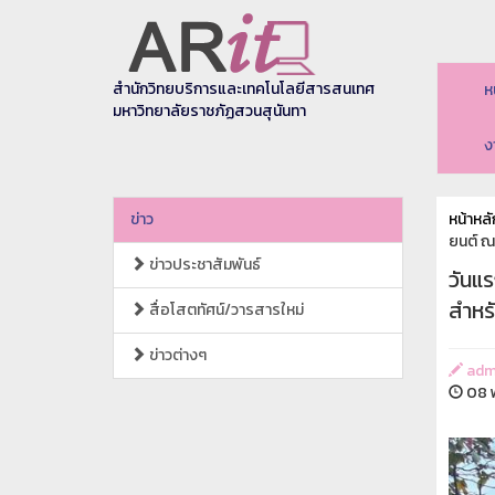
สำนักวิทยบริการและเทคโนโลยีสารสนเทศ
ห
มหาวิทยาลัยราชภัฏสวนสุนันทา
ง
ข่าว
หน้าหลั
ยนต์ ณ
ข่าวประชาสัมพันธ์
วันแ
สำหร
สื่อโสตทัศน์/วารสารใหม่
ข่าวต่างๆ
adm
08 พ