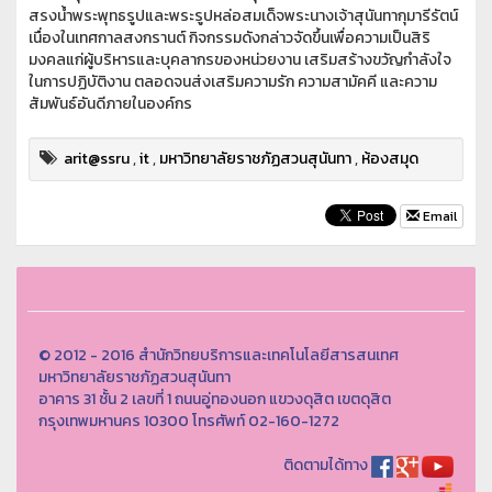
สรงน้ำพระพุทธรูปและพระรูปหล่อสมเด็จพระนางเจ้าสุนันทากุมารีรัตน์
เนื่องในเทศกาลสงกรานต์ กิจกรรมดังกล่าวจัดขึ้นเพื่อความเป็นสิริ
มงคลแก่ผู้บริหารและบุคลากรของหน่วยงาน เสริมสร้างขวัญกำลังใจ
ในการปฏิบัติงาน ตลอดจนส่งเสริมความรัก ความสามัคคี และความ
สัมพันธ์อันดีภายในองค์กร
arit@ssru
,
it
,
มหาวิทยาลัยราชภัฏสวนสุนันทา
,
ห้องสมุด
Email
© 2012 - 2016 สำนักวิทยบริการและเทคโนโลยีสารสนเทศ
มหาวิทยาลัยราชภัฏสวนสุนันทา
อาคาร 31 ชั้น 2 เลขที่ 1 ถนนอู่ทองนอก แขวงดุสิต เขตดุสิต
กรุงเทพมหานคร 10300 โทรศัพท์ 02-160-1272
ติดตามได้ทาง