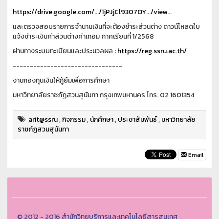
https://drive.google.com/.../1jPJjCl9307OY.../view...
และตรวจสอบรายการจำนานเงินที่จะต้องชำระส่วนต่าง ดาวน์โหลดใบ
แจ้งชำระเงินค่าส่วนต่างค่าเทอม ภาคเรียนที่ 1/2568
ผ่านทางระบบทะเบียนและประมวลผล :
https://reg.ssru.ac.th/
--------------------------------
งานกองทุนเงินให้กู้ยืมเพื่อการศึกษา
มหาวิทยาลัยราชภัฏสวนสุนันทา กรุงเทพมหานคร โทร. 02 1601354
arit@ssru
,
กิจกรรม
,
นักศึกษา
,
ประชาสัมพันธ์
,
มหาวิทยาลัย
ราชภัฏสวนสุนันทา
Email
© 2012 - 2016 สำนักวิทยบริการและเทคโนโลยีสารสนเทศ