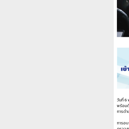
วันที่
พร้อมด
การดำเ
การอบร
ตรวจสอ