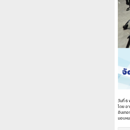
วันที่
โดย อา
อินเทอ
มอบหมา