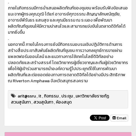
.
ภายในกิจกรรมมีการนำเสนอผลิตภัณฑ์ของชุมชน พร้อมรับฟังข้อเสนอ
แนะจากผู้ทรงคุณวุฒิ ได้แก่ อาจารย์ศุภวรรณ สัญญาลักษณ์ฤๅชัย,
อาจารย์พีรันธร แสนสุข และคุณมีธรรม ณ ระนอง เพื่อพัฒนา
ผลิตภัณฑ์ชุมชนให้มีความน่าสนใจและสามารถแข่งขันในตลาดดิจิทัลได้
มากยิ่งขึ้น
.
นอกจากนี้ ภายในโครงการยังมีกิจกรรมอบรมเชิงปฏิบัติการด้านการ
สร้างสื่อประชาสัมพันธ์ผลิตภัณฑ์ชุมชน การวางกลยุทธ์การขายผ่าน
แพลตฟอร์มออนไลน์ และแนวทางการใช้เทคโนโลยีดิจิทัลอย่าง
ปลอดภัยและสร้างสรรค์ โดยวิทยากรผู้เชี่ยวชาญและทีมผู้ช่วยวิทยากร
เพื่อให้ผู้เข้าร่วมสามารถนำองค์ความรู้ไปประยุกต์ใช้ในการพัฒนา
ผลิตภัณฑ์และต่อยอดช่องทางการตลาดดิจิทัลได้อย่างมีประสิทธิภาพ
ณ Riverton Amphawa จังหวัดสมุทรสงคราม
arit@ssru
,
it
,
กิจกรรม
,
ประชุม
,
มหาวิทยาลัยราชภัฏ
สวนสุนันทา
,
สวนสุนันทา
,
ห้องสมุด
Email