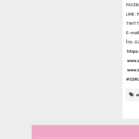
FACEB
LINE :
h
TWITT
E-mail
โทร. 0
https:
www.ar
www.s
#SSR
a