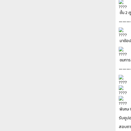
ชั้น 2
———
มาช้อป
ชมการ
———
พิเศษ 
รับคูป
สอบถาม