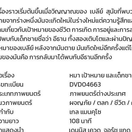
องราวเริ่มต้นขึ้นเมื่อวิญญาณของ เบลีย์ สุนัขที่พบว่
ายจากร่างหนึ่งมันจะเกิดใหม่ในร่างใหม่แต่ความรู้สึกแ
มเกี่ยวกับเป้าหมายของชีวิต การเกิด การอยู่และการส
ปพบกับเด็กชายชื่อว่า อีธาน ทั้งสองเติบโตและผ่านปั
ตหมาของเบลีย์ หลังจากมันตาย มันเกิดใหม่อีกครั้งแต่ไม
ของมันคือ การกลับมาได้พบกับอีธานอีกครั้ง
เรื่อง
หมา เป้าหมาย และเด็กช
ทะเบียน
DVD04663
เภทภาพยนตร์
ภาพยนตร์ต่างประเทศ
ภาพยนตร์
ผจญภัย / ตลก / ชีวิต / 
กำกับ
เกล แมนคุโซ
ามยาว
108 นาที
ักแสดงนำ
เดนนิส เควด, จอร์ช แกด