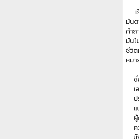
เรื่
มันต
คำถา
มันไ
ชีวิ
หมาย
ชื่อ
เลข
ประ
แนว
ผู้
คว
น