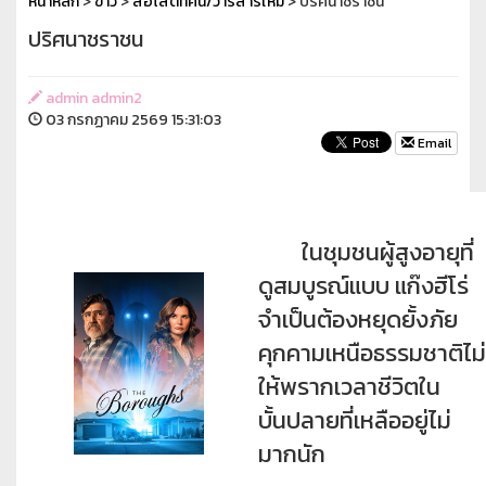
หน้าหลัก
>
ข่าว
>
สื่อโสตทัศน์/วารสารใหม่
> ปริศนาชราชน
ปริศนาชราชน
admin admin2
03 กรกฏาคม 2569 15:31:03
Email
ในชุมชนผู้สูงอายุที่
ดูสมบูรณ์แบบ แก๊งฮีโร่
จำเป็นต้องหยุดยั้งภัย
คุกคามเหนือธรรมชาติไม่
ให้พรากเวลาชีวิตใน
บั้นปลายที่เหลืออยู่ไม่
มากนัก