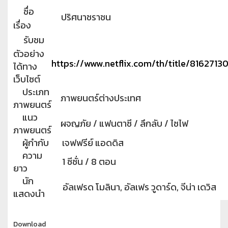
ชื่อ
ปริศนาชราชน
เรื่อง
รับชม
ตัวอย่าง
https://www.netflix.com/th/title/8162713
ได้ทาง
เว็บไซต์
ประเภท
ภาพยนตร์ต่างประเทศ
ภาพยนตร์
แนว
ผจญภัย / แฟนตาซี / ลึกลับ / ไซไฟ
ภาพยนตร์
ผู้กำกับ
เจฟฟรีย์ แอดดิส
ความ
1 ซีซั่น / 8 ตอน
ยาว
นัก
อัลเฟรด โมลินา, อัลเฟร วูดาร์ด, จีน่า เดวิส
แสดงนำ
Download