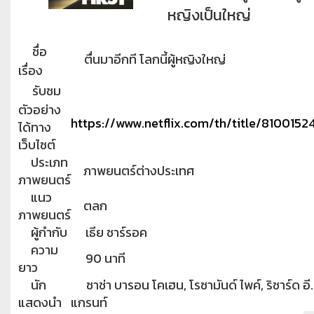
หญิงเป็นใหญ่
ชื่อ
ตื่นมาอีกที โลกนี้ผู้หญิงใหญ่
เรื่อง
รับชม
ตัวอย่าง
https://www.netflix.com/th/title/8100152
ได้ทาง
เว็บไซต์
ประเภท
ภาพยนตร์ต่างประเทศ
ภาพยนตร์
แนว
ตลก
ภาพยนตร์
ผู้กำกับ
เธีย ชาร์รอค
ความ
90 นาที
ยาว
นัก
ซาช่า บารอน โคเฮน, โรซามันด์ ไพค์, ริชาร์ด อี.
แสดงนำ
แกรนท์