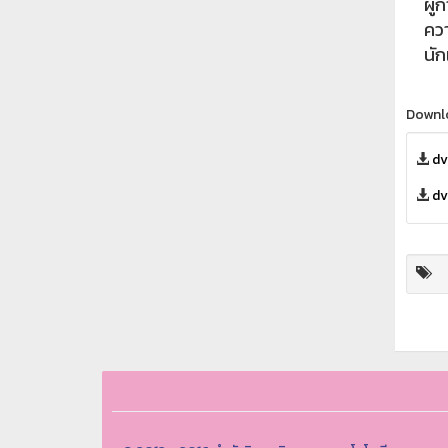
ผู้
คว
นั
Downl
dv
dv