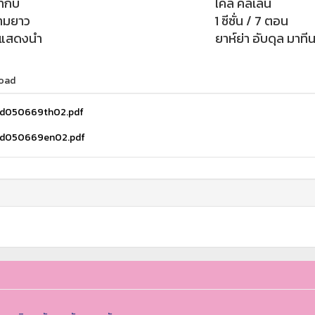
กำกับ
ไคล์ คิลเลน
ามยาว
1 ซีซั่น / 7 ตอน
กแสดงนำ
ยาห์ย่า อับดุล มาทีนท
oad
d050669th02.pdf
d050669en02.pdf