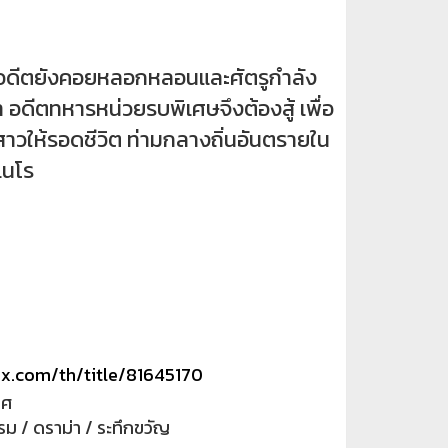
ีตยังคอยหลอกหลอนและศัตรูกำลัง
า อดีตทหารหน่วยรบพิเศษจึงต้องสู้ เพื่อ
สาวให้รอดชีวิต ท่ามกลางถิ่นอันตรายใน
เนโร
ix.com/th/title/81645170
ทศ
ม / ดราม่า / ระทึกขวัญ