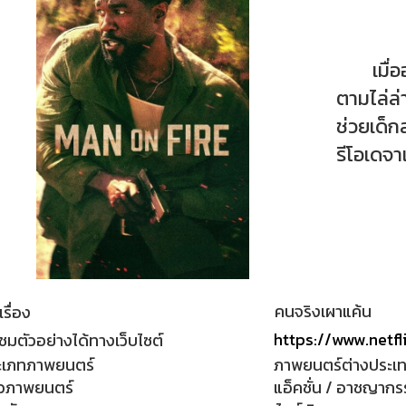
เมื่ออด
ตามไล่ล่
ช่วยเด็ก
รีโอเดจา
คนจริงเผาแค้น
เรื่อง
https://www.netfl
ชมตัวอย่างได้ทางเว็บไซต์
ะเภทภาพยนตร์
ภาพยนตร์ต่างประเ
วภาพยนตร์
แอ็คชั่น / อาชญากรร