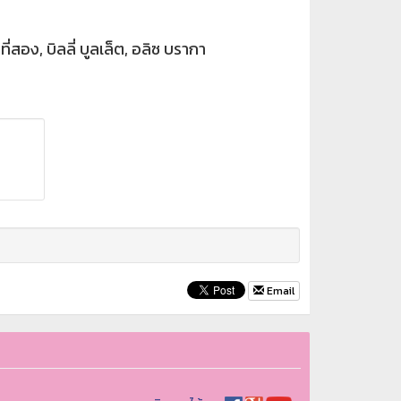
ี่สอง, บิลลี่ บูลเล็ต, อลิซ บรากา
Email