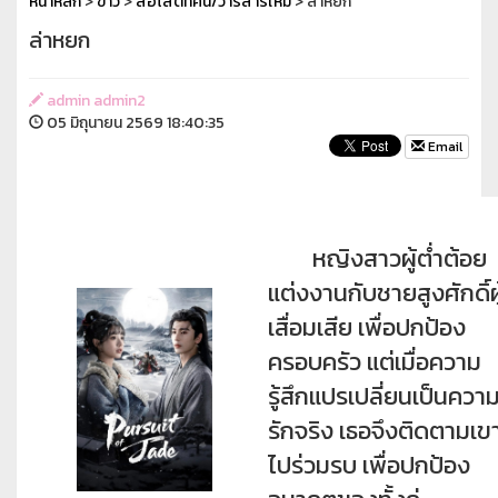
หน้าหลัก
>
ข่าว
>
สื่อโสตทัศน์/วารสารใหม่
> ล่าหยก
ล่าหยก
admin admin2
05 มิถุนายน 2569 18:40:35
Email
หญิงสาวผู้ต่ำต้อย
แต่งงานกับชายสูงศักดิ์ผู
เสื่อมเสีย เพื่อปกป้อง
ครอบครัว แต่เมื่อความ
รู้สึกแปรเปลี่ยนเป็นควา
รักจริง เธอจึงติดตามเข
ไปร่วมรบ เพื่อปกป้อง