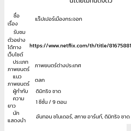
นโดยไม่ทันตั้งตัว
ชื่อ
แร็ปเปอร์เมืองกระจอก
เรื่อง
รับชม
ตัวอย่าง
https://www.netflix.com/th/title/8167588
ได้ทาง
เว็บไซต์
ประเภท
ภาพยนตร์ต่างประเทศ
ภาพยนตร์
แนว
ตลก
ภาพยนตร์
ผู้กำกับ
ดิมิทริจ ชาด
ความ
1 ซีซั่น / 9 ตอน
ยาว
นัก
อันทอน ชไนเดอร์, สกาย อาร์นท์, ดิมิทริจ ชาด
แสดงนำ