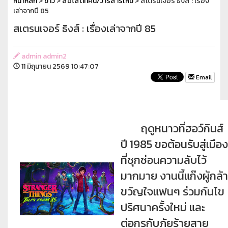
หน้าหลัก
>
ข่าว
>
สื่อโสตทัศน์/วารสารใหม่
> สเตรนเจอร์ ธิงส์ : เรื่อง
เล่าจากปี 85
สเตรนเจอร์ ธิงส์ : เรื่องเล่าจากปี 85
admin admin2
11 มิถุนายน 2569 10:47:07
Email
ฤดูหนาวที่ฮอว์กินส์
ปี 1985 ขอต้อนรับสู่เมือง
ที่ซุกซ่อนความลับไว้
มากมาย งานนี้แก๊งผู้กล้า
ขวัญใจแฟนๆ ร่วมกันไข
ปริศนาครั้งใหม่ และ
ต่อกรกับภัยร้ายสาย