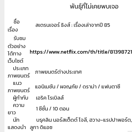
พันธุ์ที่ไม่เคยพบเจอ
ชื่อ
สเตรนเจอร์ ธิงส์ : เรื่องเล่าจากปี 85
เรื่อง
รับชม
ตัวอย่าง
https://www.netflix.com/th/title/81398721
ได้ทาง
เว็บไซต์
ประเภท
ภาพยนตร์ต่างประเทศ
ภาพยนตร์
แนว
แอนิเมชัน / ผจญภัย / ดราม่า / แฟนตาซี
ภาพยนตร์
ผู้กำกับ
เอริค โรเบิลส์
ความ
1 ซีซั่น / 10 ตอน
ยาว
นัก
บรุคลิน นอร์สเต็ดต์ โจลี, ฮวาง-แรปปาพอร์ต,
แสดงนำ
ลูกา ดิแอซ