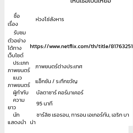
เห็นเธอเป็นเหยื่อ
ชื่อ
ห่วงโซ่สังหาร
เรื่อง
รับชม
ตัวอย่าง
https://www.netflix.com/th/title/81763251
ได้ทาง
เว็บไซต์
ประเภท
ภาพยนตร์ต่างประเทศ
ภาพยนตร์
แนว
แอ็กชัน / ระทึกขวัญ
ภาพยนตร์
ผู้กำกับ
บัลตาซาร์ คอร์มาเคอร์
ความ
95 นาที
ยาว
นัก
ชาร์ลิซ เธอรอน, ทารอน เอเกอร์ทัน, เอริก บา
แสดงนำ
น่า