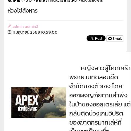
หน้าหลัก
>
ข่าว
>
สื่อโสตทัศน์/วารสารใหม่
> ห่วงโซ่สังหาร
ห่วงโซ่สังหาร
admin admin2
11 มิถุนายน 2569 10:59:00
Email
หญิงสาวผู้โศกเศร้า
พยายามทดสอบขีด
จำกัดของตัวเอง โดย
ออกผจญภัยตามลำพัง
ในป่าของออสเตรเลีย แต่
กลับติดบ่วงเกมวิปริต
ของฆาตกรมากเล่ห์ที่