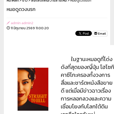
หน้าหลัก
>
ข่าว
>
สื่อโสตทัศน์/วารสารใหม่
> หมอดูดวงนรก
หมอดูดวงนรก
admin admin2
11 มิถุนายน 2569 11:00:20
Email
ในฐานะหมอดูที่โด่ง
ดังที่สุดของญี่ปุ่น โฮโซก
คาซึโกะครองทั้งวงการ
สื่อและชาร์ตหนังสือขาย
ดี แต่เมื่อมีข่าวฉาวเรื่อง
การหลอกลวงและความ
เชื่อมโยงกับโลกใต้ดิน