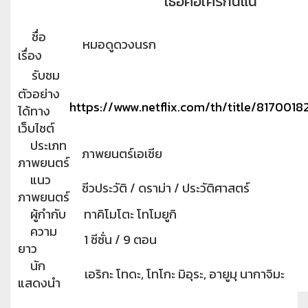
เธอคือใครกันแน่
ชื่อ
หมอดูดวงนรก
เรื่อง
รับชม
ตัวอย่าง
https://www.netflix.com/th/title/8170018
ได้ทาง
เว็บไซต์
ประเภท
ภาพยนตร์เอเชีย
ภาพยนตร์
แนว
ชีวประวัติ / ดราม่า / ประวัติศาสตร์
ภาพยนตร์
ผู้กำกับ
ทาคิโมโตะ โทโมยูกิ
ความ
1 ซีซั่น / 9 ตอน
ยาว
นัก
เอริกะ โทดะ, โทโกะ มิอุระ, อายูมุ นากาจิมะ
แสดงนำ