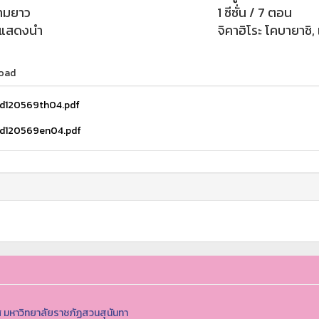
ามยาว
1 ซีซั่น / 7 ตอน
กแสดงนำ
จิคาฮิโระ โคบายาชิ, 
oad
d120569th04.pdf
d120569en04.pdf
 มหาวิทยาลัยราชภัฏสวนสุนันทา