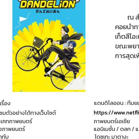
ณ สำนั
คอยนำทา
เท็ตสึโ
ขณะพยายา
การสุดเพ
แดนดิไลออน : ทีม
เรื่อง
https://www.netfl
ชมตัวอย่างได้ทางเว็บไซต์
ะเภทภาพยนตร์
ภาพยนตร์เอเชีย
วภาพยนตร์
แอนิเมชั่น / ตลก / 
กำกับ
ไดซูเกะ มาตางะ