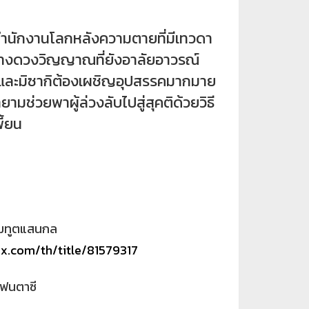
กงานโลกหลังความตายที่มีเทวดา
งดวงวิญญาณที่ยังอาลัยอาวรณ์
อะและมิซากิต้องเผชิญอุปสรรคมากมาย
มช่วยพาผู้ล่วงลับไปสู่สุคติด้วยวิธี
ี้ยน
ยมทูตแสนกล
ix.com/th/title/81579317
แฟนตาซี