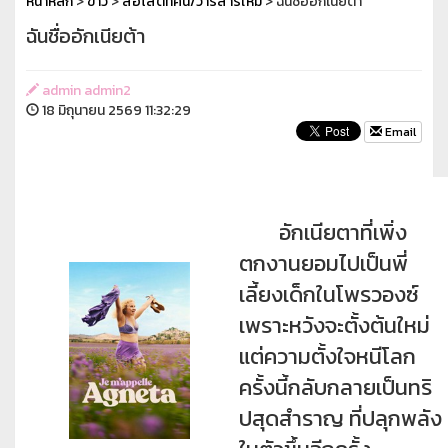
หน้าหลัก
>
ข่าว
>
สื่อโสตทัศน์/วารสารใหม่
> ฉันชื่ออักเนียต้า
ฉันชื่ออักเนียต้า
admin admin2
18 มิถุนายน 2569 11:32:29
Email
อักเนียตาที่เพิ่ง
ตกงานยอมไปเป็นพี่
เลี้ยงเด็กในโพรวองซ์
เพราะหวังจะตั้งต้นใหม่
แต่ความตั้งใจหนีโลก
ครั้งนี้กลับกลายเป็นทริ
ปสุดสำราญ ที่ปลุกพลัง