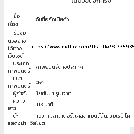
ในตัวขึ้นอีกครั้ง
ชื่อ
ฉันชื่ออักเนียต้า
เรื่อง
รับชม
ตัวอย่าง
https://www.netflix.com/th/title/8173593
ได้ทาง
เว็บไซต์
ประเภท
ภาพยนตร์ต่างประเทศ
ภาพยนตร์
แนว
ตลก
ภาพยนตร์
ผู้กำกับ
โยฮันนา รูเนวาด
ความ
113 นาที
ยาว
นัก
เอวา เมลานเดอร์, เคลส แมนส์สัน, เฌเรมี โค
แสดงนำ
วีล์โยต์