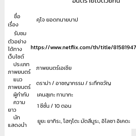
อันตรายไปด้วยกัน
ชื่อ
คุโจ ยอดทนายบาป
เรื่อง
รับชม
ตัวอย่าง
https://www.netflix.com/th/title/8158194
ได้ทาง
เว็บไซต์
ประเภท
ภาพยนตร์เอเชีย
ภาพยนตร์
แนว
ดราม่า / อาชญากรรม / ระทึกขวัญ
ภาพยนตร์
ผู้กำกับ
เคนสุเกะ ทานากะ
ความ
1 ซีซั่น / 10 ตอน
ยาว
นัก
ยูยะ ยากิระ, โฮกุโตะ มัตสึมูระ, อิไลซา อิเคดะ
แสดงนำ