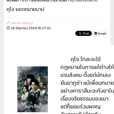
หน้าหลัก
>
ข่าว
>
สื่อโสตทัศน์/วารสารใหม่
> คุโจ ยอดทนายบาป
คุโจ ยอดทนายบาป
admin admin2
26 มิถุนายน 2569 16:27:32
Email
คุโจ ไทสะจะใช้
กฎหมายในการแก้ต่างให้
เดนสังคม ตั้งแต่นักเลง
ยันยากูซ่า แม้เพื่อนทนาย
อย่างคาราสึมะจะกังขาใ
เรื่องจริยธรรมของเขา
แต่ก็ยอมร่วมผจญ