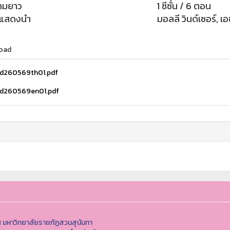
ามยาว
1 ซีซั่น / 6 ตอน
กแสดงนำ
มอลลี วินด์เซอร์, เอ
oad
d260569th01.pdf
d260569en01.pdf
 มหาวิทยาลัยราชภัฏสวนสุนันทา