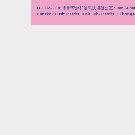
© 2012-2016 學術資源和信息技術辦公室 Suan Sunandha 
Bangkok Dusit District Dusit Sub-District U Th