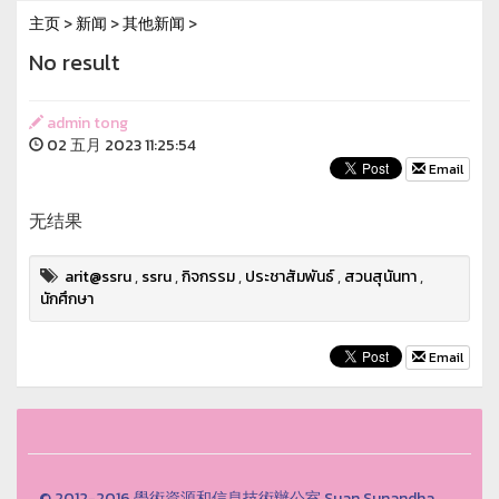
主页
>
新闻
>
其他新闻
>
No result
admin tong
02 五月 2023 11:25:54
Email
无结果
arit@ssru
,
ssru
,
กิจกรรม
,
ประชาสัมพันธ์
,
สวนสุนันทา
,
นักศึกษา
Email
© 2012-2016 學術資源和信息技術辦公室 Suan Sunandha