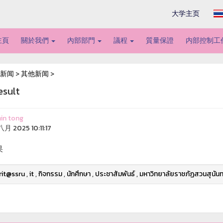
大学主页
主頁
關於我們
內部部門
議程
質量保證
内部控制工
新闻
>
其他新闻
>
esult
in tong
月 2025 10:11:17
果
rit@ssru
,
it
,
กิจกรรม
,
นักศึกษา
,
ประชาสัมพันธ์
,
มหาวิทยาลัยราชภัฏสวนสุนัน