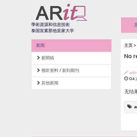
學術資源和信息技術
泰国宣素那他皇家大学
新闻
主页
>
No r
新聞稿
视听资料 / 新到期刊
adm
04 八
其他新闻
无结
a