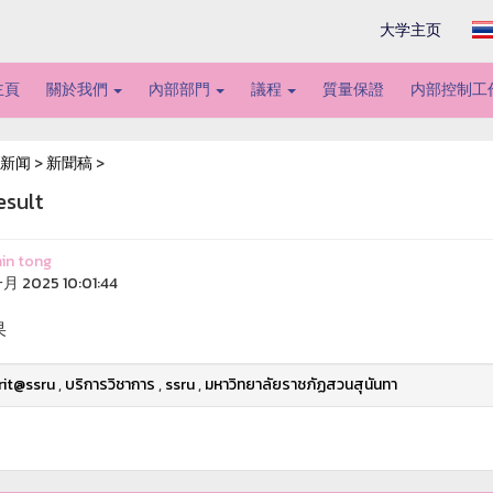
大学主页
主頁
關於我們
內部部門
議程
質量保證
内部控制工
新闻
>
新聞稿
>
esult
in tong
月 2025 10:01:44
果
rit@ssru
,
บริการวิชาการ
,
ssru
,
มหาวิทยาลัยราชภัฏสวนสุนันทา