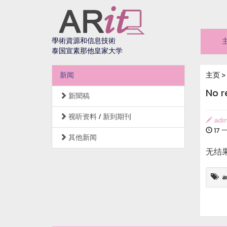
學術資源和信息技術
泰国宣素那他皇家大学
新闻
主页
>
No r
新聞稿
视听资料 / 新到期刊
adm
17 一
其他新闻
无结
a