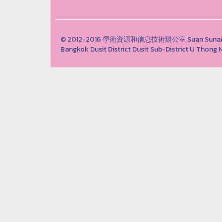
© 2012-2016 學術資源和信息技術辦公室 Suan Sunandha 
Bangkok Dusit District Dusit Sub-District U Th