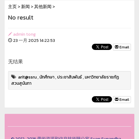
主页
>
新闻
>
其他新闻
>
No result
admin tong
23 一月 2025 14:22:53
Email
无结果
arit@ssru
,
นักศึกษา
,
ประชาสัมพันธ์
,
มหาวิทยาลัยราชภัฏ
สวนสุนันทา
Email
© 2012-2016 學術資源和信息技術辦公室 Suan Sunandha