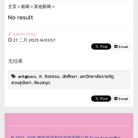
主页
>
新闻
>
其他新闻
>
No result
admin tong
27 二月 2025 14:03:57
Email
无结果
arit@ssru
,
it
,
กิจกรรม
,
นักศึกษา
,
มหาวิทยาลัยราชภัฏ
สวนสุนันทา
,
ห้องสมุด
Email
© 2012-2016 學術資源和信息技術辦公室 Suan Sunandha