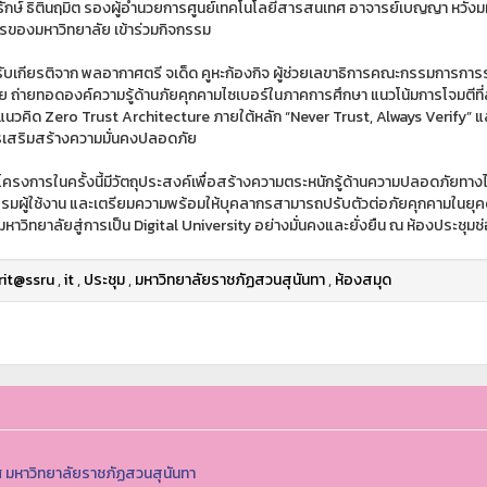
รักษ์ ธิตินฤมิต รองผู้อำนวยการศูนย์เทคโนโลยีสารสนเทศ อาจารย์เบญญา หวังม
รของมหาวิทยาลัย เข้าร่วมกิจกรรม
รับเกียรติจาก พลอากาศตรี จเด็ด คูหะก้องกิจ ผู้ช่วยเลขาธิการคณะกรรมการการ
 ถ่ายทอดองค์ความรู้ด้านภัยคุกคามไซเบอร์ในภาคการศึกษา แนวโน้มการโจมตีท
แนวคิด Zero Trust Architecture ภายใต้หลัก “Never Trust, Always Verify” 
เสริมสร้างความมั่นคงปลอดภัย
โครงการในครั้งนี้มีวัตถุประสงค์เพื่อสร้างความตระหนักรู้ด้านความปลอดภัยทาง
รมผู้ใช้งาน และเตรียมความพร้อมให้บุคลากรสามารถปรับตัวต่อภัยคุกคามในยุคดิ
มหาวิทยาลัยสู่การเป็น Digital University อย่างมั่นคงและยั่งยืน ณ ห้องประชุมช่อ
rit@ssru
,
it
,
ประชุม
,
มหาวิทยาลัยราชภัฏสวนสุนันทา
,
ห้องสมุด
 มหาวิทยาลัยราชภัฏสวนสุนันทา