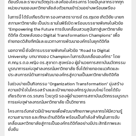
ต้อนรับและรายงานวัตถุประสงค์ของโครงการ โดยมีบุคลากรจากทุก
หน่วยงานของมหาวิทยาลัยส่งตัวแทนเข้าร่วมอย่างพร้อมเพรียง
ในการนี้ ได้รับเกียรติจาก รองศาสตราจารย์ ดร.ฤๅเดช เกิดวิชัย นายก
สภามหาวิทยาลัย เป็นประธานในพิธีเปิด พร้อมบรรยายพิเศษในหัวข้อ
“Empowering the Future การขับเคลื่อนสวนสุนันทาสู่มหาวิทยาลัย
ดิจิทัล ด้วยพลังของ Digital Transformation Champions” เพื่อ
ถ่ายทอดวิสัยทัศน์และแนวทางการพัฒนาองค์กรในยุคดิจิทัล
นอกจากนี้ ยังมีการบรรยายพิเศษในหัวข้อ “Road to Digital
University: บทบาทของ Champion ในการขับเคลื่อนองค์กร” โดย
ศ.ภญ.ร.ต.อ.หญิง ดร.สุชาดา สุขหร่อง ผู้อำนวยการสถาบันนวัตกรรม
บูรณาการแห่งจุฬาลงกรณ์มหาวิทยาลัย ซึ่งได้ถ่ายทอดแนวคิดและ
ประสบการณ์ด้านการพัฒนาองค์กรสู่ความเป็นมหาวิทยาลัยดิจิทัล
ในช่วงบ่ายเป็นกิจกรรม “Organization Transformation” มุ่งสร้าง
ความเข้าใจในโครงสร้างและเป้าหมายองค์กรรูปแบบใหม่ โดยได้รับ
เกียรติจาก ดร.รณกร ไวยวุฒิ รองผู้อำนวยการสถาบันนวัตกรรมบูรณา
การแห่งจุฬาลงกรณ์มหาวิทยาลัย เป็นวิทยากร
โครงการดังกล่าวมีเป้าหมายเพื่อพัฒนาศักยภาพบุคลากรให้มีความรู้
ความสามารถ และทักษะด้านดิจิทัล พร้อมเป็นกำลังสำคัญในการขับ
เคลื่อนมหาวิทยาลัยสู่การเป็นองค์กรดิจิทัลอย่างมีประสิทธิภาพและ
ยั่งยืน