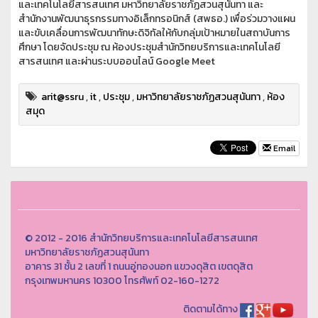
และเทคโนโลยีสารสนเทศ มหาวิทยาลัยราชภัฏสวนสุนันทา และ
สำนักงานพัฒนาธุรกรรมทางอิเล็กทรอนิกส์ (สพธอ.) เพื่อร่วมวางแผน
และขับเคลื่อนการพัฒนาทักษะดิจิทัลให้กับกลุ่มเป้าหมายในสถาบันการ
ศึกษา โดยจัดประชุม ณ ห้องประชุมสำนักวิทยบริการและเทคโนโลยี
สารสนเทศ และผ่านระบบออนไลน์ Google Meet
arit@ssru
,
it
,
ประชุม
,
มหาวิทยาลัยราชภัฏสวนสุนันทา
,
ห้อง
สมุด
Email
© 2012 - 2016 สำนักวิทยบริการและเทคโนโลยีสารสนเทศ
มหาวิทยาลัยราชภัฏสวนสุนันทา
อาคาร 31 ชั้น 2 เลขที่ 1 ถนนอู่ทองนอก แขวงดุสิต เขตดุสิต
กรุงเทพมหานคร 10300 โทรศัพท์ 02-160-1272
ติดตามได้ทาง