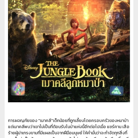
การผจญภัยของ ''เมาคลี''เด็กน้อยที่ถูกเลี้ยงโดยครอบครัวของหมาป่า
แต่เมาคลีพบว่าเขาไม่เป็นที่ต้อนรับในป่าแห่งนี้อีกต่อไปเมื่อ แชร์คาน เสือ
ร้ายผู้น่าเกรงขามที่มีแผลเป็นจากฝีมือมนุษย์ ให้คำมั่นว่าจะกำจัดทุกสิ่งที่