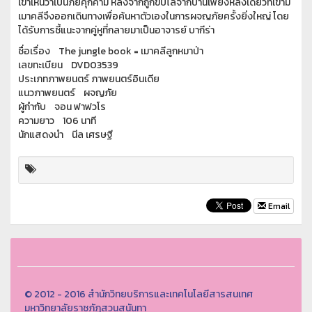
เขาเห็นว่าเป็นภัยคุกคาม หลังจากถูกขับไล่จากบ้านเพียงหลังเดียวที่เขามี
เมาคลีจึงออกเดินทางเพื่อค้นหาตัวเองในการผจญภัยครั้งยิ่งใหญ่ โดย
ได้รับการชี้แนะจากคู่หูที่กลายมาเป็นอาจารย์ บากีร่า
ชื่อเรื่อง The jungle book = เมาคลีลูกหมาป่า
เลขทะเบียน DVD03539
ประเภทภาพยนตร์ ภาพยนตร์อินเดีย
แนวภาพยนตร์ ผจญภัย
ผู้กำกับ จอน ฟาฟวโร
ความยาว 106 นาที
นักแสดงนำ นีล เศรษฐี
Email
© 2012 - 2016 สำนักวิทยบริการและเทคโนโลยีสารสนเทศ
มหาวิทยาลัยราชภัฏสวนสุนันทา