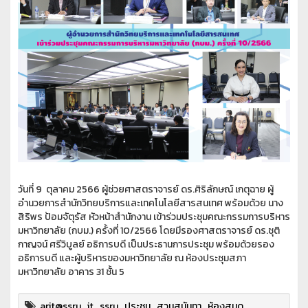
วันที่
9
ตุลาคม
2566
ผู้ช่วยศาสตราจารย์ ดร.ศิริลักษณ์ เกตุฉาย ผู้
อำนวยการสำนักวิทยบริการและเทคโนโลยีสารสนเทศ พร้อมด้วย นาง
สิริพร ป้อมจัตุรัส หัวหน้าสำนักงาน เข้าร่วมประชุมคณะกรรมการบริหาร
มหาวิทยาลัย (กบม.) ครั้งที่ 10/2566 โดยมีรองศาสตราจารย์ ดร.ชุติ
กาญจน์ ศรีวิบูลย์ อธิการบดี เป็นประธานการประชุม พร้อมด้วยรอง
อธิการบดี และผู้บริหารของมหาวิทยาลัย ณ ห้องประชุมสภา
มหาวิทยาลัย อาคาร
31
ชั้น
5
arit@ssru
,
it
,
ssru
,
ประชุม
,
สวนสุนันทา
,
ห้องสมุด