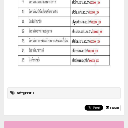
arit@ssru
Email