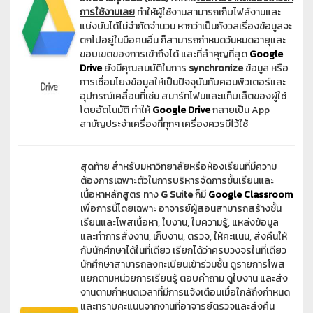
การใช้งานเลย
ทำให้ผู้ใช้งานสามารถเก็บไฟล์งานและ
แบ่งบันได้ไม่จำกัดจำนวน หากว่าเป็นกังวลเรื่องข้อมูลจะ
ตกไปอยู่ในมือคนอื่น ก็สามารถกำหนดวันหมดอายุและ
ขอบเขตของการเข้าถึงได้ และที่สำคุญที่สุด
Google
Drive
ยังมีคุณสมบัติในการ
synchronize
ข้อมูล หรือ
การเชื่อมโยงข้อมูลให้เป็นปัจจุบันกับคอมพิวเตอร์และ
อุปกรณ์เคลื่อนที่เช่น สมาร์ทโฟนและแท็บเล็ตของผู้ใช้
โดยอัตโนมัติ ทำให้
Google Drive
กลายเป็น App
สามัญประจำเครื่องที่ทุกๆ เครื่องควรมีไว้ใช้
สุดท้าย สำหรับมหาวิทยาลัยหรือห้องเรียนที่มีความ
ต้องการเฉพาะตัวในการบริหารจัดการชั้นเรียนและ
เนื้อหาหลักสูตร ทาง
G Suite
ก็มี
Google Classroom
เพื่อการนี้โดยเฉพาะ อาจารย์ผู้สอนสามารถสร้างชั้น
เรียนและโพสเนื้อหา, ใบงาน, ใบความรู้, แหล่งข้อมูล
และทำการสั่งงาน, เก็บงาน, ตรวจ, ให้คะแนน, ส่งคืนให้
กับนักศึกษาได้ในที่เดียว เรียกได้ว่าครบวงจรในที่เดียว
นักศึกษาสามารถลงทะเบียนเข้าร่วมชั้น ดูรายการโพส
แยกตามหน่วยการเรียนรู้ ตอบคำถาม ดูใบงาน และส่ง
งานตามกำหนดเวลาที่มีการแจ้งเตือนเมื่อใกล้ถึงกำหนด
และทราบคะแนนจากงานที่อาจารย์ตรวจและส่งคืน