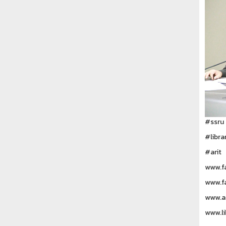
#ssru
#libra
#arit
www.fa
www.f
www.ar
www.li