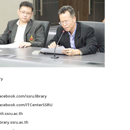
ry
cebook.com/ssru.library
acebook.com/ITCenterSSRU
it.ssru.ac.th
brary.ssru.ac.th