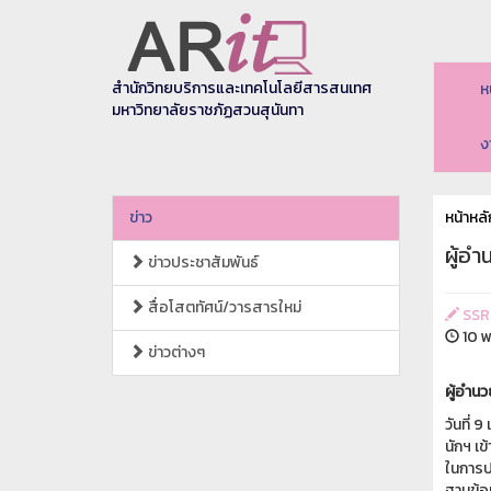
สำนักวิทยบริการและเทคโนโลยีสารสนเทศ
ห
มหาวิทยาลัยราชภัฏสวนสุนันทา
ง
ข่าว
หน้าหลั
ผู้อ
ข่าวประชาสัมพันธ์
สื่อโสตทัศน์/วารสารใหม่
SSR
10 พ
ข่าวต่างๆ
ผู้อำน
วันที่
นักฯ เ
ในการป
ฐานข้อ