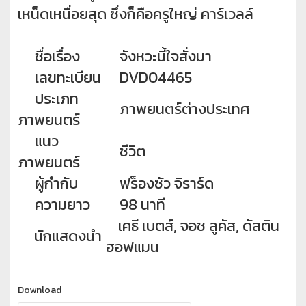
เหน็ดเหนื่อยสุด ซึ่งก็คือครูใหญ่ คาร์เวลล์
ชื่อเรื่อง
จังหวะนี้ใจสั่งมา
เลขทะเบียน
DVD04465
ประเภท
ภาพยนตร์ต่างประเทศ
ภาพยนตร์
แนว
ชีวิต
ภาพยนตร์
ผู้กำกับ
ฟร็องซัว จิราร์ด
ความยาว
98 นาที
เคธี เบตส์, จอช ลูคัส, ดัสติน
นักแสดงนำ
ฮอฟแมน
Download