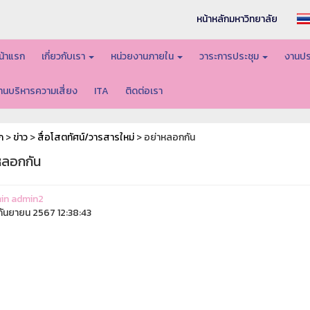
หน้าหลักมหาวิทยาลัย
น้าแรก
เกี่ยวกับเรา
หน่วยงานภายใน
วาระการประชุม
งานปร
านบริหารความเสี่ยง
ITA
ติดต่อเรา
ก
>
ข่าว
>
สื่อโสตทัศน์/วารสารใหม่
> อย่าหลอกกัน
หลอกกัน
in admin2
ันยายน 2567 12:38:43