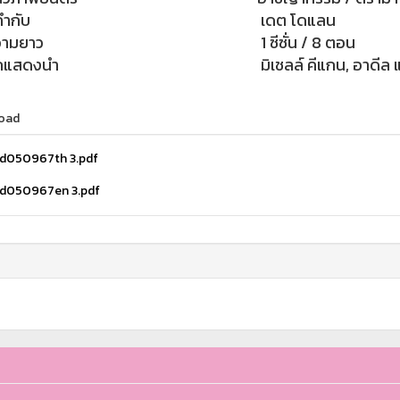
ำกับ
เดต โดแลน
มยาว
1 ซีซั่น / 8 ตอน
แสดงนำ
มิเชลล์ คีแกน, อาดีล แอค
oad
d050967th 3.pdf
d050967en 3.pdf