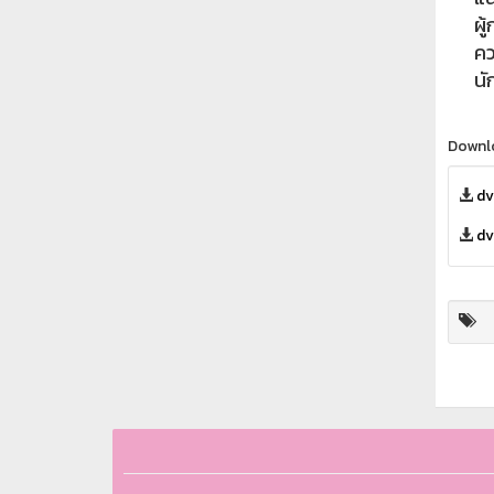
ผู้ก
ควา
นัก
Downl
dv
dv