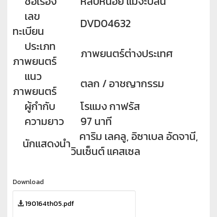
ชื่อเรื่อง
หลบหน่อย แม่จะปล้น
เลข
DVD04632
ทะเบียน
ประเภท
ภาพยนตร์ต่างประเทศ
ภาพยนตร์
แนว
ตลก / อาชญากรรม
ภาพยนตร์
ผู้กำกับ
โรแมง กาฟรัส
ความยาว
97 นาที
คาริม เลคลู, อิซาเบล อัดจานี,
นักแสดงนำ
วินเซ็นต์ แคสเซล
Download
190164th05.pdf