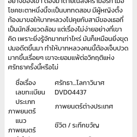
อย่างของเขา ต้องมาตายในสงครามอิรัก เมื่อ
โชคชะตาหนึ่งนี้จะเป็นบททดสอบ มีผู้หญิงตั้ง
ท้องมาขอให้บาทหลวงไปคุยกับสามีของเธอที่
เป็นนักสิ่งแวดล้อม แต่เรื่องไม่ง่ายอย่างที่เขา
คิด เพราะยิ่งรู้จักมากเท่าไหร่ มันก็เหมือนยิ่งขุด
ปมอดีตขึ้นมา ทำให้บาทหลวงคนนี้ต้องเจ็บปวด
มากขึ้นเรื่อยๆ เขาจะยอมแพ้ต่อวิกฤติแห่ง
ศรัทธาครั้งนี้หรือไม่
ชื่อเรื่อง
ศรัทธา...โลกาวินาศ
เลขทะเบียน
DVD04437
ประเภท
ภาพยนตร์ต่างประเทศ
ภาพยนตร์
แนว
ชีวิต / ระทึกขวัญ
ภาพยนตร์