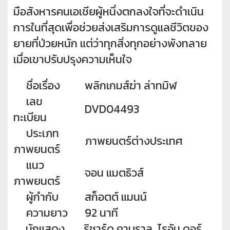
มือสังหารคนเอเชียผู้หนึ่งตกลงใจที่จะดำเนิน
การในที่สุดเพื่อช่วยส่งเสริมการดูแลชีวิตของ
ยายที่ป่วยหนัก แต่ว่าทุกสิ่งทุกอย่างพังทลาย
เมื่อเขาปรับปรุงความเห็นใจ
ชื่อเรื่อง
พลิกเกมส์ฆ่า ล่าทมิฬ
เลข
DVD04493
ทะเบียน
ประเภท
ภาพยนตร์ต่างประเทศ
ภาพยนตร์
แนว
จอน แมตธิวส์
ภาพยนตร์
ผู้กำกับ
สก็อตต์ แมนน์
ความยาว
92 นาที
นักแสดง
ริชาร์ด คาบราล, ไรอัน ดอร์