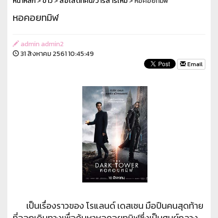
หน้าหลัก
>
ข่าว
>
สื่อโสตทัศน์/วารสารใหม่
> หอคอยทมิฬ
หอคอยทมิฬ
admin admin2
31 สิงหาคม 2561 10:45:49
Email
เป็นเรื่องราวของ โรแลนด์ เดสเชน มือปืนคนสุดท้าย
ที่ออกเดินทางเพื่อค้นหาหอคอยทมิฬซึ่งเป็นศูนย์กลาง