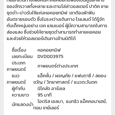
ของจักรวาลทั้งหลาย และตามไล่ล่าวอลเตอร์ ปาดิค ชาย
ชุดดำ-บ่าวรับใช้แห่งหอคอยทมิฬ เขาต้องฝ่าฟัน
อันตรายรอบตัว ซึ่งในระหว่างเดินทาง โรแลนด์ ได้รู้จัก
กับเด็กหนุ่มอย่าง เจค แชมเบอร์ ผู้มีความสามารถในการ
ส่องแสง ซึ่งช่วยให้ชายชุดดำสามารถทำลายหอคอย
และช่วยให้วอลเตอร์เดินทางข้ามมิติได้
ชื่อเรื่อง
หอคอยทมิฬ
เลขทะเบียน
DVD003975
ประเภท
ภาพยนตร์ต่างประเทศ
ภาพยนตร์
แนว
แอ็คชั่น / ผจญภัย / แฟนตาซี / สยอง
ภาพยนตร์
ขวัญ / วิทยาศาสตร์ / แนวตะวันตก
ผู้กำกับ
นิโคลัจ อาร์เซล
ความยาว
95 นาที
ไอดริส เอลบา, แมทธิว แม็คคอนาเฮย์,
นักแสดงนำ
ทอม เทย์เลอร์