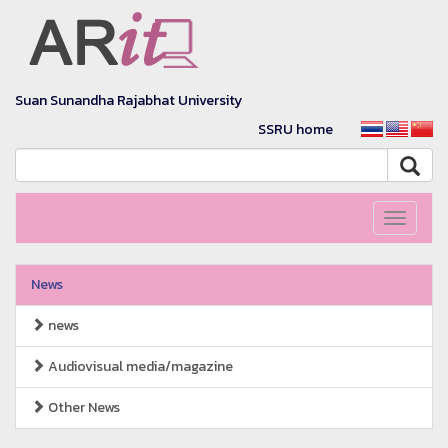
Suan Sunandha Rajabhat University
SSRU home
Toggle
navigati
News
news
Audiovisual media/magazine
Other News