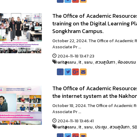
The Office of Academic Resource
training on the Digital Learning 
Songkhram Campus.
October 22, 2024. The Office of Academic
Associate Pr ...
2024-11-18 13:47:23
arit@ssru
,
it
,
ssru
,
สวนสุนันทา
,
ห้องอบรม
The Office of Academic Resource
the internet system at the Nakh
October 18, 2024. The Office of Academic
Associate Pr ...
2024-11-18 13:46:41
arit@ssru
,
it
,
ssru
,
ประชุม
,
สวนสุนันทา
,
S