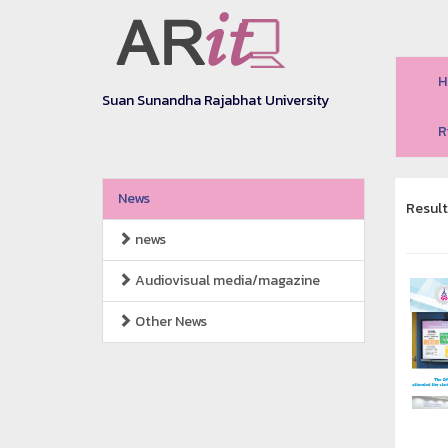
H
Suan Sunandha Rajabhat University
R
News
Resul
news
Audiovisual media/magazine
Other News