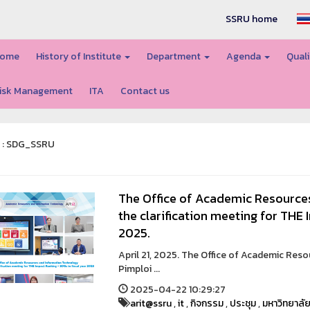
SSRU home
ome
History of Institute
Department
Agenda
Quali
isk Management
ITA
Contact us
t : SDG_SSRU
The Office of Academic Resource
the clarification meeting for THE 
2025.
April 21, 2025. The Office of Academic Res
Pimploi ...
2025-04-22 10:29:27
arit@ssru
,
it
,
กิจกรรม
,
ประชุม
,
มหาวิทยาลั