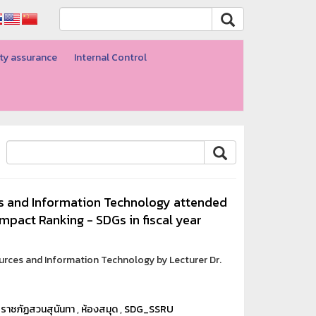
ty assurance
Internal Control
s and Information Technology attended
Impact Ranking - SDGs in fiscal year
ources and Information Technology by Lecturer Dr.
ยราชภัฏสวนสุนันทา
,
ห้องสมุด
,
SDG_SSRU