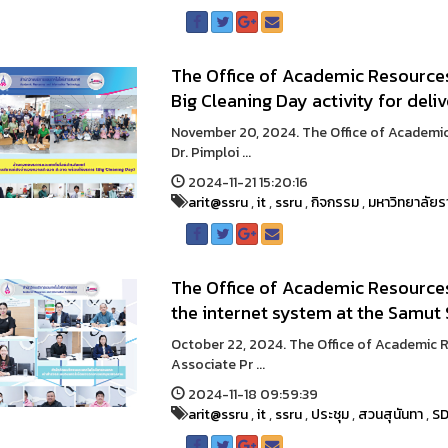
The Office of Academic Resource
Big Cleaning Day activity for deliv
November 20, 2024. The Office of Academi
Dr. Pimploi ...
2024-11-21 15:20:16
arit@ssru
,
it
,
ssru
,
กิจกรรม
,
มหาวิทยาลัยร
The Office of Academic Resource
the internet system at the Samu
October 22, 2024. The Office of Academic
Associate Pr ...
2024-11-18 09:59:39
arit@ssru
,
it
,
ssru
,
ประชุม
,
สวนสุนันทา
,
S