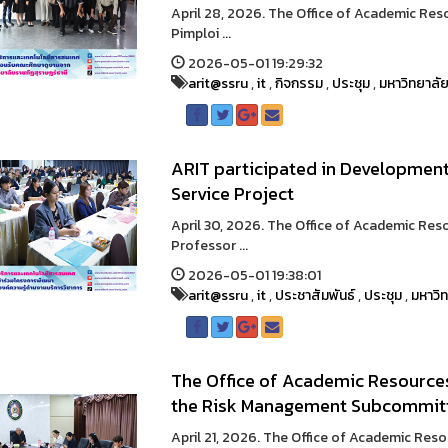
April 28, 2026. The Office of Academic Res
Pimploi ...
2026-05-01 19:29:32
arit@ssru
,
it
,
กิจกรรม
,
ประชุม
,
มหาวิทยาลั
ARIT participated in Developmen
Service Project
April 30, 2026. The Office of Academic Res
Professor ...
2026-05-01 19:38:01
arit@ssru
,
it
,
ประชาสัมพันธ์
,
ประชุม
,
มหาวิ
The Office of Academic Resource
the Risk Management Subcommit
April 21, 2026. The Office of Academic Re