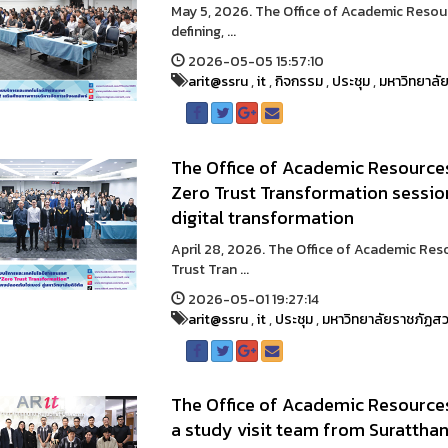
May 5, 2026. The Office of Academic Resour
defining, ...
2026-05-05 15:57:10
arit@ssru
,
it
,
กิจกรรม
,
ประชุม
,
มหาวิทยาลั
The Office of Academic Resource
Zero Trust Transformation sessio
digital transformation
April 28, 2026. The Office of Academic Re
Trust Tran ...
2026-05-01 19:27:14
arit@ssru
,
it
,
ประชุม
,
มหาวิทยาลัยราชภัฏสว
The Office of Academic Resourc
a study visit team from Suratthan