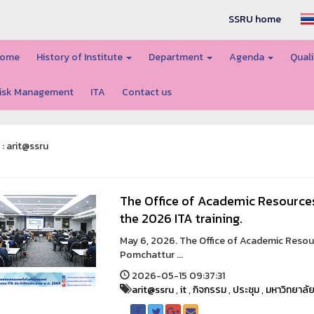
SSRU home
ome
History of Institute
Department
Agenda
Quali
isk Management
ITA
Contact us
 : arit@ssru
The Office of Academic Resource
the 2026 ITA training.
May 6, 2026. The Office of Academic Resou
Pomchattur ...
2026-05-15 09:37:31
arit@ssru
,
it
,
กิจกรรม
,
ประชุม
,
มหาวิทยาลั