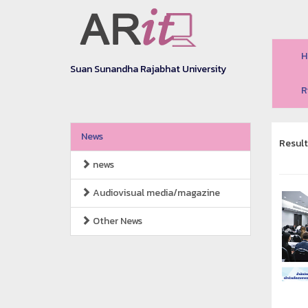
H
Suan Sunandha Rajabhat University
R
News
Result
news
Audiovisual media/magazine
Other News