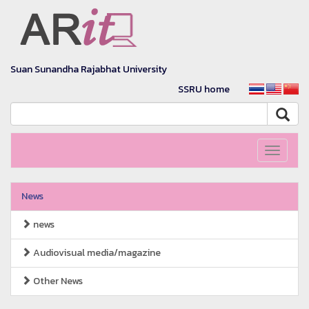
Suan Sunandha Rajabhat University
SSRU home
Toggle
navigati
News
news
Audiovisual media/magazine
Other News