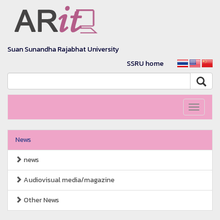
Suan Sunandha Rajabhat University
SSRU home
Toggle
navigati
News
news
Audiovisual media/magazine
Other News