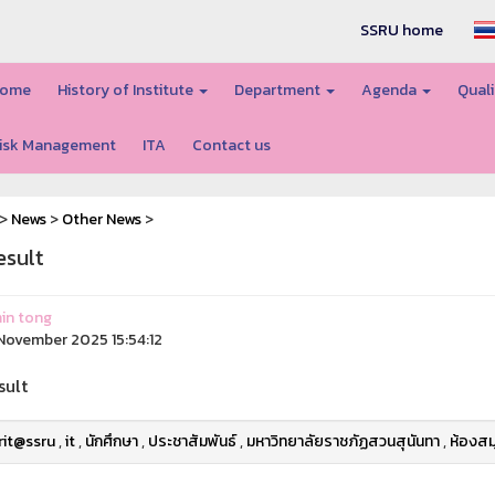
SSRU home
ome
History of Institute
Department
Agenda
Quali
isk Management
ITA
Contact us
>
News
>
Other News
>
esult
in tong
ovember 2025 15:54:12
sult
rit@ssru
,
it
,
นักศึกษา
,
ประชาสัมพันธ์
,
มหาวิทยาลัยราชภัฏสวนสุนันทา
,
ห้องสม