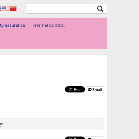
ty assurance
Internal Control
Email
ุด