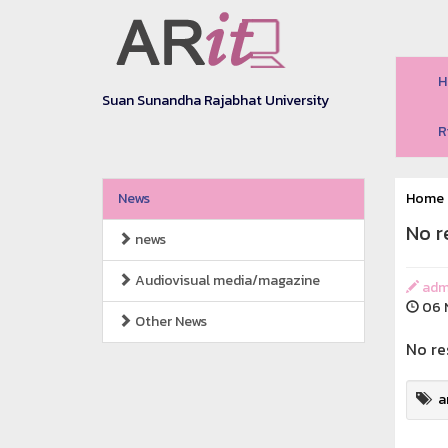
H
Suan Sunandha Rajabhat University
R
News
Home
No r
news
Audiovisual media/magazine
adm
06 N
Other News
No re
a