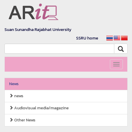
Suan Sunandha Rajabhat University
SSRU home
Toggle
navigati
News
news
Audiovisual media/magazine
Other News