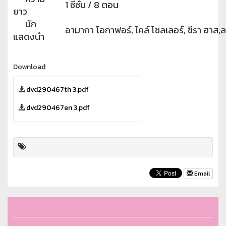
1 ซีซั่น / 8 ตอน
ยาว
นัก
อามากา โอกาฟอร์, ไคล์ โซลเลอร์, ชีรา ฮาส,ล
แสดงนำ
Download
dvd290467th 3.pdf
dvd290467en 3.pdf
Email